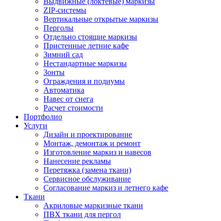
Выдвижные (локтевые) маркизы
ZIP-системы
Вертикальные открытые маркизы
Перголы
Отдельно стоящие маркизы
Пристенные летние кафе
Зимний сад
Нестандартные маркизы
Зонты
Ограждения и подиумы
Автоматика
Навес от снега
Расчет стоимости
Портфолио
Услуги
Дизайн и проектирование
Монтаж, демонтаж и ремонт
Изготовление маркиз и навесов
Нанесение рекламы
Перетяжка (замена ткани)
Сервисное обслуживание
Согласование маркиз и летнего кафе
Ткани
Акриловые маркизные ткани
ПВХ ткани для пергол