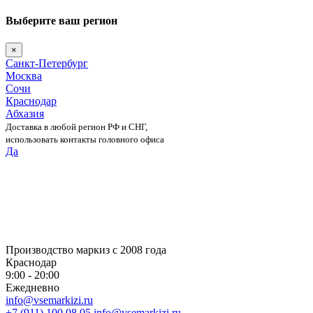
Выберите ваш регион
×
Санкт-Петербург
Москва
Сочи
Краснодар
Абхазия
Доставка в любой регион РФ и СНГ,
использовать контакты головного офиса
Да
Skip
to
content
Производство маркиз с 2008 года
Краснодар
9:00 - 20:00
Ежедневно
info@vsemarkizi.ru
+7 (911) 100 08 05
info@vsemarkizi.ru