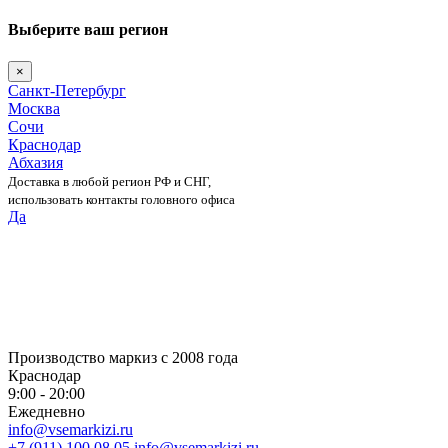
Выберите ваш регион
×
Санкт-Петербург
Москва
Сочи
Краснодар
Абхазия
Доставка в любой регион РФ и СНГ,
использовать контакты головного офиса
Да
Skip
to
content
Производство маркиз с 2008 года
Краснодар
9:00 - 20:00
Ежедневно
info@vsemarkizi.ru
+7 (911) 100 08 05
info@vsemarkizi.ru