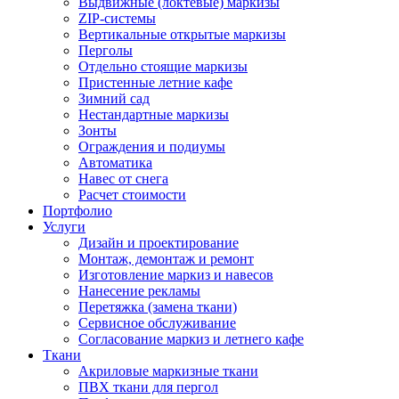
Выдвижные (локтевые) маркизы
ZIP-системы
Вертикальные открытые маркизы
Перголы
Отдельно стоящие маркизы
Пристенные летние кафе
Зимний сад
Нестандартные маркизы
Зонты
Ограждения и подиумы
Автоматика
Навес от снега
Расчет стоимости
Портфолио
Услуги
Дизайн и проектирование
Монтаж, демонтаж и ремонт
Изготовление маркиз и навесов
Нанесение рекламы
Перетяжка (замена ткани)
Сервисное обслуживание
Согласование маркиз и летнего кафе
Ткани
Акриловые маркизные ткани
ПВХ ткани для пергол