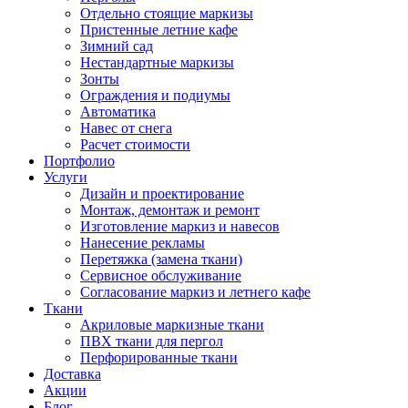
Отдельно стоящие маркизы
Пристенные летние кафе
Зимний сад
Нестандартные маркизы
Зонты
Ограждения и подиумы
Автоматика
Навес от снега
Расчет стоимости
Портфолио
Услуги
Дизайн и проектирование
Монтаж, демонтаж и ремонт
Изготовление маркиз и навесов
Нанесение рекламы
Перетяжка (замена ткани)
Сервисное обслуживание
Согласование маркиз и летнего кафе
Ткани
Акриловые маркизные ткани
ПВХ ткани для пергол
Перфорированные ткани
Доставка
Акции
Блог