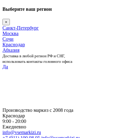
Выберите ваш регион
×
Санкт-Петербург
Москва
Сочи
Краснодар
Абхазия
Доставка в любой регион РФ и СНГ,
использовать контакты головного офиса
Да
Skip
to
content
Производство маркиз с 2008 года
Краснодар
9:00 - 20:00
Ежедневно
info@vsemarkizi.ru
+7 (911) 100 08 05
info@vsemarkizi.ru