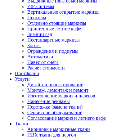
Выдвижные (локтевые) маркизы
ZIP-системы
Вертикальные открытые маркизы
Перголы
Отдельно стоящие маркизы
Пристенные летние кафе
Зимний сад
Нестандартные маркизы
Зонты
Ограждения и подиумы
Автоматика
Навес от снега
Расчет стоимости
Портфолио
Услуги
Дизайн и проектирование
Монтаж, демонтаж и ремонт
Изготовление маркиз и навесов
Нанесение рекламы
Перетяжка (замена ткани)
Сервисное обслуживание
Согласование маркиз и летнего кафе
Ткани
Акриловые маркизные ткани
ПВХ ткани для пергол