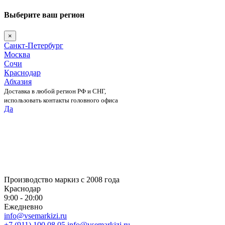
Выберите ваш регион
×
Санкт-Петербург
Москва
Сочи
Краснодар
Абхазия
Доставка в любой регион РФ и СНГ,
использовать контакты головного офиса
Да
Skip
to
content
Производство маркиз с 2008 года
Краснодар
9:00 - 20:00
Ежедневно
info@vsemarkizi.ru
+7 (911) 100 08 05
info@vsemarkizi.ru