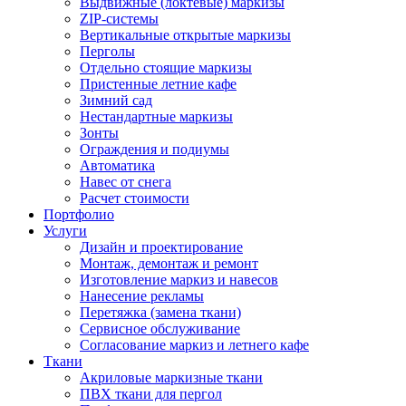
Выдвижные (локтевые) маркизы
ZIP-системы
Вертикальные открытые маркизы
Перголы
Отдельно стоящие маркизы
Пристенные летние кафе
Зимний сад
Нестандартные маркизы
Зонты
Ограждения и подиумы
Автоматика
Навес от снега
Расчет стоимости
Портфолио
Услуги
Дизайн и проектирование
Монтаж, демонтаж и ремонт
Изготовление маркиз и навесов
Нанесение рекламы
Перетяжка (замена ткани)
Сервисное обслуживание
Согласование маркиз и летнего кафе
Ткани
Акриловые маркизные ткани
ПВХ ткани для пергол