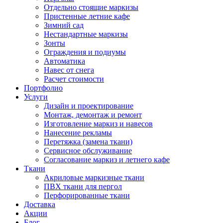
Отдельно стоящие маркизы
Пристенные летние кафе
Зимний сад
Нестандартные маркизы
Зонты
Ограждения и подиумы
Автоматика
Навес от снега
Расчет стоимости
Портфолио
Услуги
Дизайн и проектирование
Монтаж, демонтаж и ремонт
Изготовление маркиз и навесов
Нанесение рекламы
Перетяжка (замена ткани)
Сервисное обслуживание
Согласование маркиз и летнего кафе
Ткани
Акриловые маркизные ткани
ПВХ ткани для пергол
Перфорированные ткани
Доставка
Акции
Блог