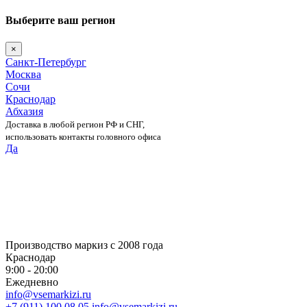
Выберите ваш регион
×
Санкт-Петербург
Москва
Сочи
Краснодар
Абхазия
Доставка в любой регион РФ и СНГ,
использовать контакты головного офиса
Да
Skip
to
content
Производство маркиз с 2008 года
Краснодар
9:00 - 20:00
Ежедневно
info@vsemarkizi.ru
+7 (911) 100 08 05
info@vsemarkizi.ru