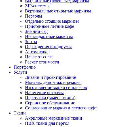
Выдвижные (локтевые) маркизы
ZIP-системы
Вертикальные открытые маркизы
Перголы
Отдельно стоящие маркизы
Пристенные летние кафе
Зимний сад
Нестандартные маркизы
Зонты
Ограждения и подиумы
Автоматика
Навес от снега
Расчет стоимости
Портфолио
Услуги
Дизайн и проектирование
Монтаж, демонтаж и ремонт
Изготовление маркиз и навесов
Нанесение рекламы
Перетяжка (замена ткани)
Сервисное обслуживание
Согласование маркиз и летнего кафе
Ткани
Акриловые маркизные ткани
ПВХ ткани для пергол