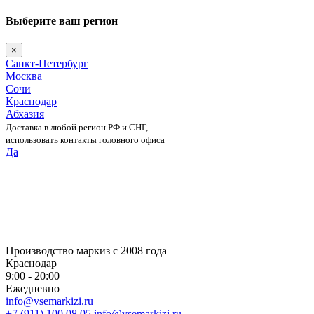
Выберите ваш регион
×
Санкт-Петербург
Москва
Сочи
Краснодар
Абхазия
Доставка в любой регион РФ и СНГ,
использовать контакты головного офиса
Да
Skip
to
content
Производство маркиз с 2008 года
Краснодар
9:00 - 20:00
Ежедневно
info@vsemarkizi.ru
+7 (911) 100 08 05
info@vsemarkizi.ru