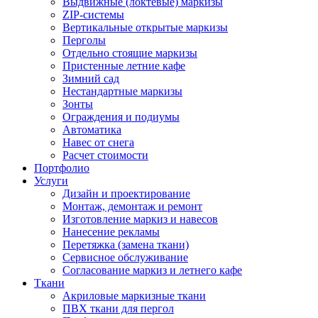
Выдвижные (локтевые) маркизы
ZIP-системы
Вертикальные открытые маркизы
Перголы
Отдельно стоящие маркизы
Пристенные летние кафе
Зимний сад
Нестандартные маркизы
Зонты
Ограждения и подиумы
Автоматика
Навес от снега
Расчет стоимости
Портфолио
Услуги
Дизайн и проектирование
Монтаж, демонтаж и ремонт
Изготовление маркиз и навесов
Нанесение рекламы
Перетяжка (замена ткани)
Сервисное обслуживание
Согласование маркиз и летнего кафе
Ткани
Акриловые маркизные ткани
ПВХ ткани для пергол