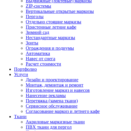
Выдвижные (локтевые) маркизы
ZIP-системы
Вертикальные открытые маркизы
Перголы
Отдельно стоящие маркизы
Пристенные летние кафе
Зимний сад
Нестандартные маркизы
Зонты
Ограждения и подиумы
Автоматика
Навес от снега
Расчет стоимости
Портфолио
Услуги
Дизайн и проектирование
Монтаж, демонтаж и ремонт
Изготовление маркиз и навесов
Нанесение рекламы
Перетяжка (замена ткани)
Сервисное обслуживание
Согласование маркиз и летнего кафе
Ткани
Акриловые маркизные ткани
ПВХ ткани для пергол