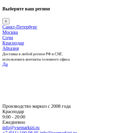
Выберите ваш регион
×
Санкт-Петербург
Москва
Сочи
Краснодар
Абхазия
Доставка в любой регион РФ и СНГ,
использовать контакты головного офиса
Да
Skip
to
content
Производство маркиз с 2008 года
Краснодар
9:00 - 20:00
Ежедневно
info@vsemarkizi.ru
+7 (911) 100 08 05
info@vsemarkizi.ru