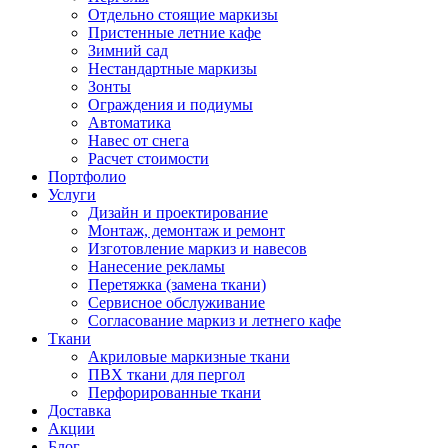
Отдельно стоящие маркизы
Пристенные летние кафе
Зимний сад
Нестандартные маркизы
Зонты
Ограждения и подиумы
Автоматика
Навес от снега
Расчет стоимости
Портфолио
Услуги
Дизайн и проектирование
Монтаж, демонтаж и ремонт
Изготовление маркиз и навесов
Нанесение рекламы
Перетяжка (замена ткани)
Сервисное обслуживание
Согласование маркиз и летнего кафе
Ткани
Акриловые маркизные ткани
ПВХ ткани для пергол
Перфорированные ткани
Доставка
Акции
Блог