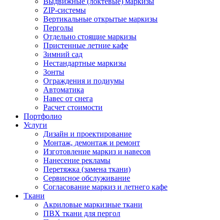
Выдвижные (локтевые) маркизы
ZIP-системы
Вертикальные открытые маркизы
Перголы
Отдельно стоящие маркизы
Пристенные летние кафе
Зимний сад
Нестандартные маркизы
Зонты
Ограждения и подиумы
Автоматика
Навес от снега
Расчет стоимости
Портфолио
Услуги
Дизайн и проектирование
Монтаж, демонтаж и ремонт
Изготовление маркиз и навесов
Нанесение рекламы
Перетяжка (замена ткани)
Сервисное обслуживание
Согласование маркиз и летнего кафе
Ткани
Акриловые маркизные ткани
ПВХ ткани для пергол