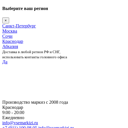
Выберите ваш регион
×
Санкт-Петербург
Москва
Сочи
Краснодар
Абхазия
Доставка в любой регион РФ и СНГ,
использовать контакты головного офиса
Да
Skip
to
content
Производство маркиз с 2008 года
Краснодар
9:00 - 20:00
Ежедневно
info@vsemarkizi.ru
+7 (911) 100 08 05
info@vsemarkizi.ru