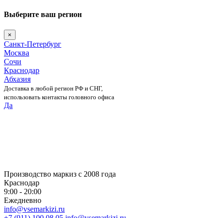
Выберите ваш регион
×
Санкт-Петербург
Москва
Сочи
Краснодар
Абхазия
Доставка в любой регион РФ и СНГ,
использовать контакты головного офиса
Да
Skip
to
content
Производство маркиз с 2008 года
Краснодар
9:00 - 20:00
Ежедневно
info@vsemarkizi.ru
+7 (911) 100 08 05
info@vsemarkizi.ru