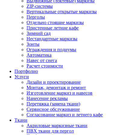
Выдвижные (локтевые) маркизы
ZIP-системы
Вертикальные открытые маркизы
Перголы
Отдельно стоящие маркизы
Пристенные летние кафе
Зимний сад
Нестандартные маркизы
Зонты
Ограждения и подиумы
Автоматика
Навес от снега
Расчет стоимости
Портфолио
Услуги
Дизайн и проектирование
Монтаж, демонтаж и ремонт
Изготовление маркиз и навесов
Нанесение рекламы
Перетяжка (замена ткани)
Сервисное обслуживание
Согласование маркиз и летнего кафе
Ткани
Акриловые маркизные ткани
ПВХ ткани для пергол