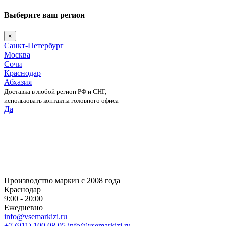
Выберите ваш регион
×
Санкт-Петербург
Москва
Сочи
Краснодар
Абхазия
Доставка в любой регион РФ и СНГ,
использовать контакты головного офиса
Да
Skip
to
content
Производство маркиз с 2008 года
Краснодар
9:00 - 20:00
Ежедневно
info@vsemarkizi.ru
+7 (911) 100 08 05
info@vsemarkizi.ru