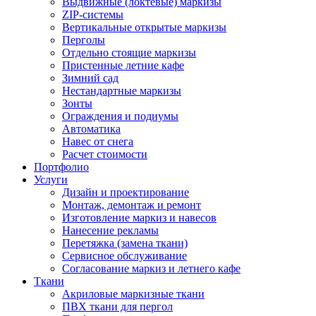
Выдвижные (локтевые) маркизы
ZIP-системы
Вертикальные открытые маркизы
Перголы
Отдельно стоящие маркизы
Пристенные летние кафе
Зимний сад
Нестандартные маркизы
Зонты
Ограждения и подиумы
Автоматика
Навес от снега
Расчет стоимости
Портфолио
Услуги
Дизайн и проектирование
Монтаж, демонтаж и ремонт
Изготовление маркиз и навесов
Нанесение рекламы
Перетяжка (замена ткани)
Сервисное обслуживание
Согласование маркиз и летнего кафе
Ткани
Акриловые маркизные ткани
ПВХ ткани для пергол