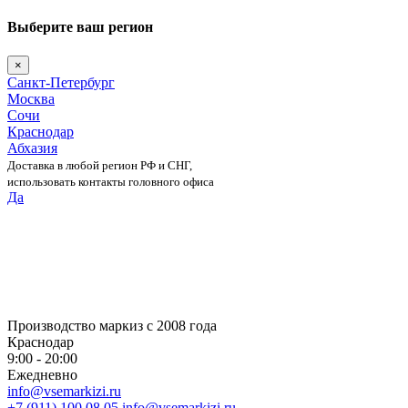
Выберите ваш регион
×
Санкт-Петербург
Москва
Сочи
Краснодар
Абхазия
Доставка в любой регион РФ и СНГ,
использовать контакты головного офиса
Да
Skip
to
content
Производство маркиз с 2008 года
Краснодар
9:00 - 20:00
Ежедневно
info@vsemarkizi.ru
+7 (911) 100 08 05
info@vsemarkizi.ru