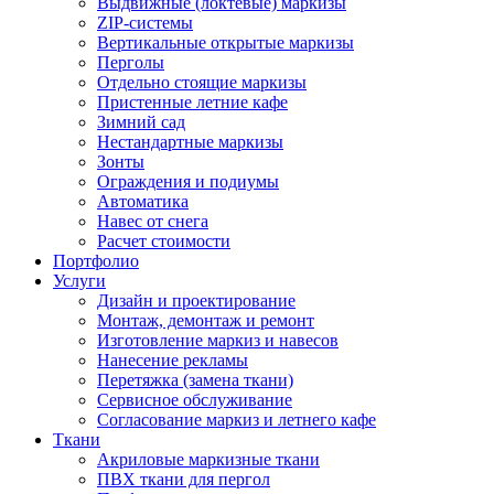
Выдвижные (локтевые) маркизы
ZIP-системы
Вертикальные открытые маркизы
Перголы
Отдельно стоящие маркизы
Пристенные летние кафе
Зимний сад
Нестандартные маркизы
Зонты
Ограждения и подиумы
Автоматика
Навес от снега
Расчет стоимости
Портфолио
Услуги
Дизайн и проектирование
Монтаж, демонтаж и ремонт
Изготовление маркиз и навесов
Нанесение рекламы
Перетяжка (замена ткани)
Сервисное обслуживание
Согласование маркиз и летнего кафе
Ткани
Акриловые маркизные ткани
ПВХ ткани для пергол